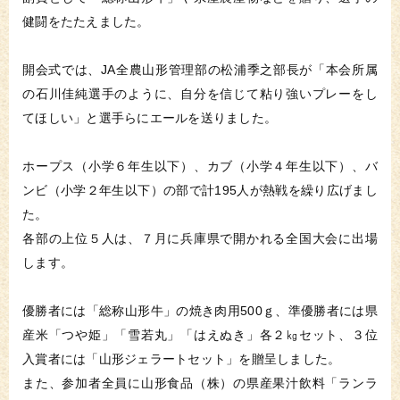
健闘をたたえました。
開会式では、JA全農山形管理部の松浦季之部長が「本会所属
の石川佳純選手のように、自分を信じて粘り強いプレーをし
てほしい」と選手らにエールを送りました。
ホープス（小学６年生以下）、カブ（小学４年生以下）、バ
ンビ（小学２年生以下）の部で計195人が熱戦を繰り広げまし
た。
各部の上位５人は、７月に兵庫県で開かれる全国大会に出場
します。
優勝者には「総称山形牛」の焼き肉用500ｇ、準優勝者には県
産米「つや姫」「雪若丸」「はえぬき」各２㎏セット、３位
入賞者には「山形ジェラートセット」を贈呈しました。
また、参加者全員に山形食品（株）の県産果汁飲料「ランラ