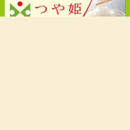
消費者の皆様へ
米
園芸
畜産
レシピ
Apron
JAタウン
ファミマもとさわ店
全農東北
生産者の皆様へ
肥料・農薬情報
農林水産省市場情報
JASS情報
全農ウィークリー