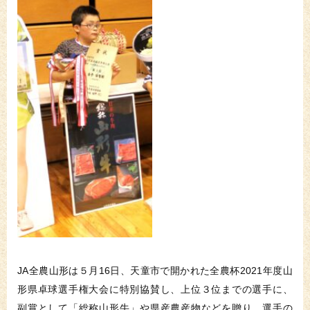
JA全農山形は５月16日、天童市で開かれた全農杯2021年度山
形県卓球選手権大会に特別協賛し、上位３位までの選手に、
副賞として「総称山形牛」や県産農産物などを贈り、選手の