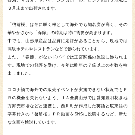
香港、マカオ、ドバイ、シンガポール、ロシアの計５地域に
３月末まで出荷されます。
「啓翁桜」は冬に咲く桜として海外でも知名度が高く、その
華やかさから「春節」の時期は特に需要が高まります。
中でも、山形県産品は品質に定評があることから、現地では
高級ホテルやレストランなどで飾られています。
また、「春節」がないドバイでは王宮関係の施設に飾られま
す。現地での好評を受け、今年は昨年の７倍以上の本数を輸
出しました。
コロナ禍で海外での販売イベントが実施できない状況でもＰ
Ｒの機会を失わないよう、ＪＡ全農山形では愛知豊明花き地
方卸売市場などと連携し、西川町が作成した英語と広東語の
字幕付きの「啓翁桜」ＰＲ動画をSNSに投稿するなど、新た
な企画を検討しています。