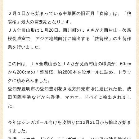
２月１日から始まっている中華圏の旧正月「春節」は、「啓
翁桜」最大の需要期となります。
ＪＡ全農山形は１月20日、西川町のＪＡさがえ西村山・啓翁
桜促成室で、アジア地域向けに輸出する「啓翁桜」の出荷作
業を行いました。
この日は、ＪＡ全農山形とＪＡさがえ西村山の職員が、60cm
から200cmの「啓翁桜」約2800本を段ボールに詰め、トラッ
クに積み込みました。
愛知県豊明市の愛知豊明花き地方卸売市場に運ばれた後、成
田国際空港などから香港、マカオ、ドバイに輸出されまし
た。
今年はシンガポール向けを皮切りに12月21日から輸出が始ま
りました。