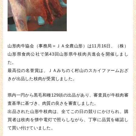
山形肉牛協会（事務局＝ＪＡ全農山形）は11月16日、（株）
山形県食肉公社で第43回山形県牛枝肉共進会を開催しまし
た。
最高位の名誉賞は、ＪＡみちのく村山のスカイファームおざ
きが出品した枝肉が受賞しました。
県内一円から黒毛和種129頭の出品があり、審査員が牛枝肉審
査基準に基づき、肉質の良さを審査しました。
出品された山形牛枝肉は、全てこの日の競りにかけられ、購
買者は枝肉を懐中電灯で照らしながら、丁寧に品質を確認し
て買い付けていました。