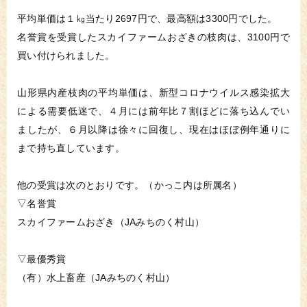
平均単価は１㎏当たり2697円で、最高額は3300円でした。
名誉賞を受賞したスカイファームおざきの枝肉は、3100円で
買い付けられました。
山形県内産枝肉の平均単価は、新型コロナウイルス感染拡大
による需要低迷で、４月には前年比７割ほどに落ち込んでい
ましたが、６月以降は徐々に回復し、現在はほぼ例年通りに
まで持ち直しています。
他の受賞は次のとおりです。（かっこ内は所属名）
▽名誉賞
スカイファームおざき（JAみちのく村山）
▽最優秀賞
（有）水上畜産（JAみちのく村山）