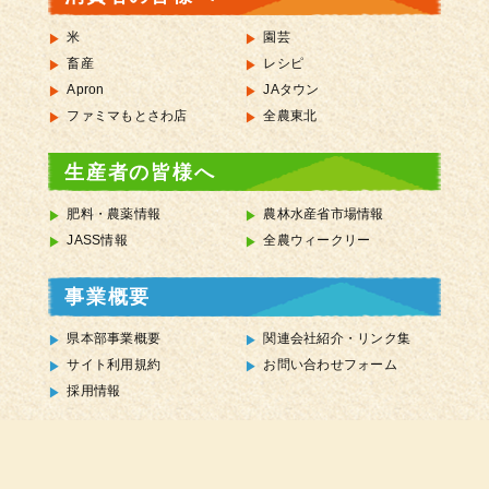
米
園芸
畜産
レシピ
Apron
JAタウン
ファミマもとさわ店
全農東北
生産者の皆様へ
肥料・農薬情報
農林水産省市場情報
JASS情報
全農ウィークリー
事業概要
県本部事業概要
関連会社紹介・リンク集
サイト利用規約
お問い合わせフォーム
採用情報