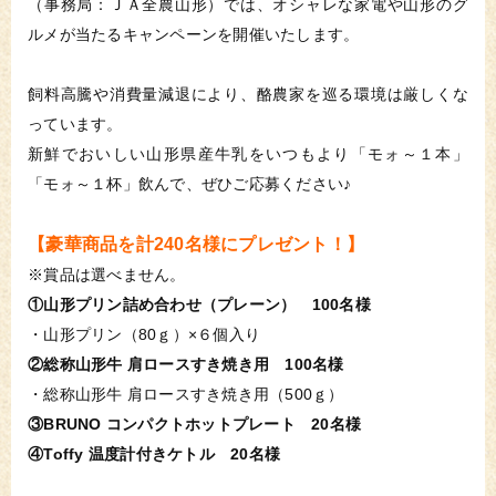
（事務局：ＪＡ全農山形）では、オシャレな家電や山形のグ
ルメが当たるキャンペーンを開催いたします。
飼料高騰や消費量減退により、酪農家を巡る環境は厳しくな
っています。
新鮮でおいしい山形県産牛乳をいつもより「モォ～１本」
「モォ～１杯」飲んで、ぜひご応募ください♪
【豪華商品を計240名様にプレゼント！】
※賞品は選べません。
①山形プリン詰め合わせ（プレーン） 100名様
・山形プリン（80ｇ）×６個入り
②総称山形牛 肩ロースすき焼き用 100名様
・総称山形牛 肩ロースすき焼き用（500ｇ）
③BRUNO コンパクトホットプレート 20名様
④Toffy 温度計付きケトル 20名様