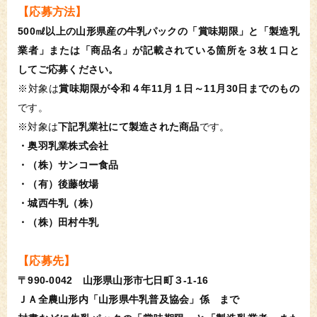
【応募方法】
500㎖以上の山形県産の牛乳パックの「賞味期限」と「製造乳
業者」または「商品名」が記載されている箇所を３枚１口と
してご応募ください。
※対象は
賞味期限が令和４年11月１日～11月30日までのもの
です。
※対象は
下記乳業社にて製造された商品
です。
・奥羽乳業株式会社
・（株）サンコー食品
・（有）後藤牧場
・城西牛乳（株）
・（株）田村牛乳
【応募先】
〒990-0042 山形県山形市七日町３-1-16
ＪＡ全農山形内「山形県牛乳普及協会」係 まで