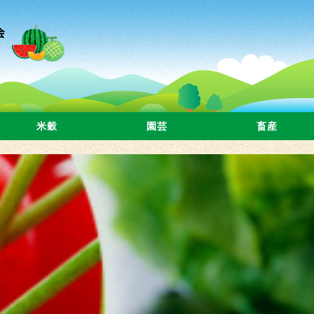
米穀
園芸
畜産