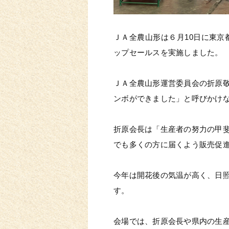
ＪＡ全農山形は６月10日に東京
ップセールスを実施しました。
ＪＡ全農山形運営委員会の折原
ンボができました」と呼びかけ
折原会長は「生産者の努力の甲
でも多くの方に届くよう販売促
今年は開花後の気温が高く、日
す。
会場では、折原会長や県内の生