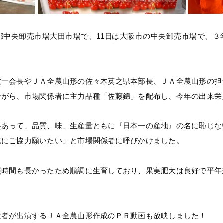
都中央卸売市場大田市場で、11日は大阪市の中央卸売市場で、
敬一会長やＪＡ全農山形の佐々木英之県本部長、ＪＡ全農山形の担
ながら、市場関係者に主力品種「佐藤錦」を配布し、今年の出来栄
斐あって、品質、味、生産量ともに『日本一の産地』の名に恥じな
進にご協力願いたい」と市場関係者に呼びかけました。
照時間も長かったため順調に生育しており、果実肥大は良好で平年
産者が出演するＪＡ全農山形作成のＰＲ動画も放映しました！