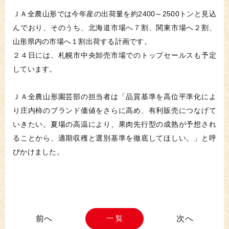
ＪＡ全農山形では今年産の出荷量を約2400～2500トンと見込
んでおり、そのうち、北海道市場へ７割、関東市場へ２割、
山形県内の市場へ１割出荷する計画です。
２４日には、札幌市中央卸売市場でのトップセールスも予定
しています。
ＪＡ全農山形園芸部の担当者は「品質基準を高位平準化によ
り庄内柿のブランド価値をさらに高め、有利販売につなげて
いきたい。夏場の高温により、果肉先行型の成熟が予想され
ることから、適期収穫と選別基準を徹底してほしい。」と呼
びかけました。
一 覧