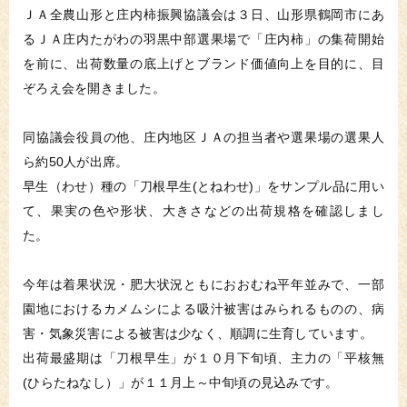
ＪＡ全農山形と庄内柿振興協議会は３日、山形県鶴岡市にあ
るＪＡ庄内たがわの羽黒中部選果場で「庄内柿」の集荷開始
を前に、出荷数量の底上げとブランド価値向上を目的に、目
ぞろえ会を開きました。
同協議会役員の他、庄内地区ＪＡの担当者や選果場の選果人
ら約50人が出席。
早生（わせ）種の「刀根早生(とねわせ)」をサンプル品に用い
て、果実の色や形状、大きさなどの出荷規格を確認しまし
た。
今年は着果状況・肥大状況ともにおおむね平年並みで、一部
園地におけるカメムシによる吸汁被害はみられるものの、病
害・気象災害による被害は少なく、順調に生育しています。
出荷最盛期は「刀根早生」が１０月下旬頃、主力の「平核無
(ひらたねなし）」が１１月上～中旬頃の見込みです。