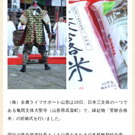
（株）全農ライフサポート山形は19日、日本三文殊の一つで
ある亀岡文殊大聖寺（山形県高畠町）で、縁起物「受験合格
米」の祈祷式を行いました。
同社の落合規幸社長とＪＡ山形おきたまの木村敏和組合長、