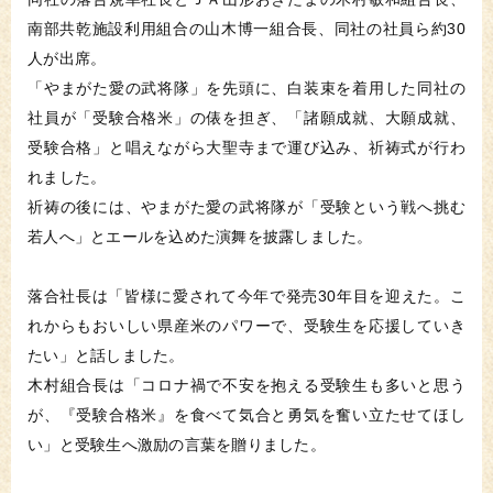
南部共乾施設利用組合の山木博一組合長、同社の社員ら約30
人が出席。
「やまがた愛の武将隊」を先頭に、白装束を着用した同社の
社員が「受験合格米」の俵を担ぎ、「諸願成就、大願成就、
受験合格」と唱えながら大聖寺まで運び込み、祈祷式が行わ
れました。
祈祷の後には、やまがた愛の武将隊が「受験という戦へ挑む
若人へ」とエールを込めた演舞を披露しました。
落合社長は「皆様に愛されて今年で発売30年目を迎えた。こ
れからもおいしい県産米のパワーで、受験生を応援していき
たい」と話しました。
木村組合長は「コロナ禍で不安を抱える受験生も多いと思う
が、『受験合格米』を食べて気合と勇気を奮い立たせてほし
い」と受験生へ激励の言葉を贈りました。