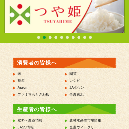
消費者の皆様へ
米
園芸
畜産
レシピ
Apron
JAタウン
ファミマもとさわ店
全農東北
生産者の皆様へ
肥料・農薬情報
農林水産省市場情報
JASS情報
全農ウィークリー