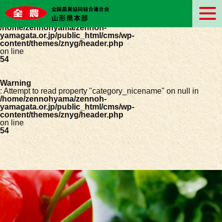
Warning
: Undefined array key 0 in
/home/zennohyama/zennoh-
yamagata.or.jp/public_html/cms/wp-
content/themes/znyg/header.php
on line
54
Warning
: Attempt to read property "category_nicename" on null in
/home/zennohyama/zennoh-
yamagata.or.jp/public_html/cms/wp-
content/themes/znyg/header.php
on line
54