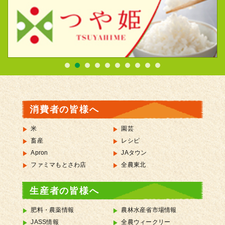
消費者の皆様へ
米
園芸
畜産
レシピ
Apron
JAタウン
ファミマもとさわ店
全農東北
生産者の皆様へ
肥料・農薬情報
農林水産省市場情報
JASS情報
全農ウィークリー