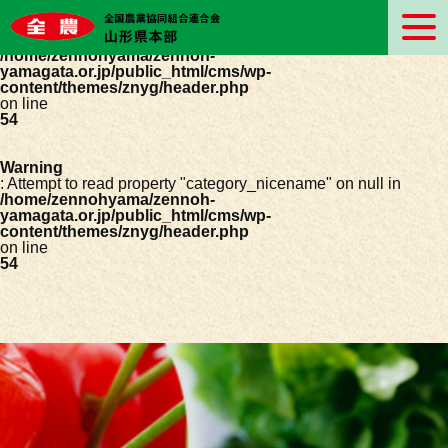
Warning
: Undefined array key 0 in
/home/zennohyama/zennoh-
yamagata.or.jp/public_html/cms/wp-
content/themes/znyg/header.php
on line
54
Warning
: Attempt to read property "category_nicename" on null in
/home/zennohyama/zennoh-
yamagata.or.jp/public_html/cms/wp-
content/themes/znyg/header.php
on line
54