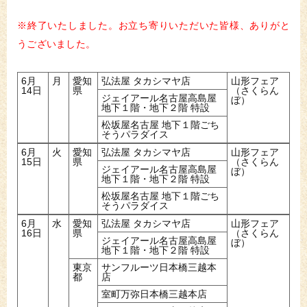
※終了いたしました。お立ち寄りいただいた皆様、ありがと
うございました。
6月
月
愛知
弘法屋 タカシマヤ店
山形フェア
14日
県
（さくらん
ジェイアール名古屋高島屋
ぼ）
地下１階・地下２階 特設
松坂屋名古屋 地下１階ごち
そうパラダイス
6月
火
愛知
弘法屋 タカシマヤ店
山形フェア
15日
県
（さくらん
ジェイアール名古屋高島屋
ぼ）
地下１階・地下２階 特設
松坂屋名古屋 地下１階ごち
そうパラダイス
6月
水
愛知
弘法屋 タカシマヤ店
山形フェア
16日
県
（さくらん
ジェイアール名古屋高島屋
ぼ）
地下１階・地下２階 特設
東京
サンフルーツ日本橋三越本
都
店
室町万弥日本橋三越本店