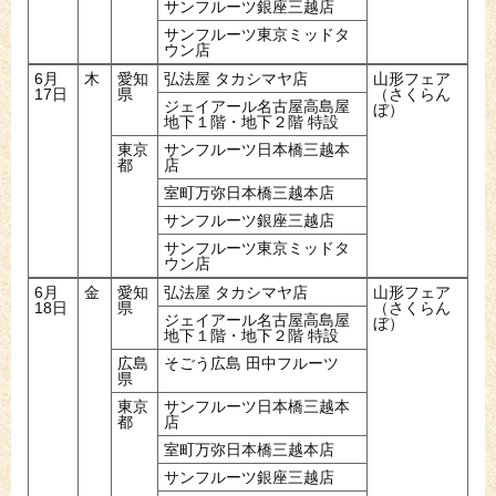
サンフルーツ銀座三越店
サンフルーツ東京ミッドタ
ウン店
6月
木
愛知
弘法屋 タカシマヤ店
山形フェア
17日
県
（さくらん
ジェイアール名古屋高島屋
ぼ）
地下１階・地下２階 特設
東京
サンフルーツ日本橋三越本
都
店
室町万弥日本橋三越本店
サンフルーツ銀座三越店
サンフルーツ東京ミッドタ
ウン店
6月
金
愛知
弘法屋 タカシマヤ店
山形フェア
18日
県
（さくらん
ジェイアール名古屋高島屋
ぼ）
地下１階・地下２階 特設
広島
そごう広島 田中フルーツ
県
東京
サンフルーツ日本橋三越本
都
店
室町万弥日本橋三越本店
サンフルーツ銀座三越店