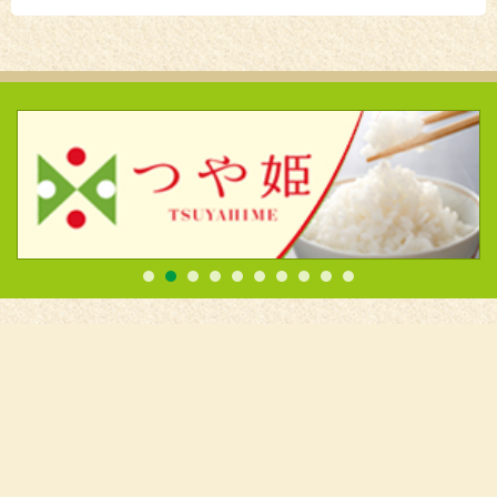
消費者の皆様へ
米
園芸
畜産
レシピ
Apron
JAタウン
ファミマもとさわ店
全農東北