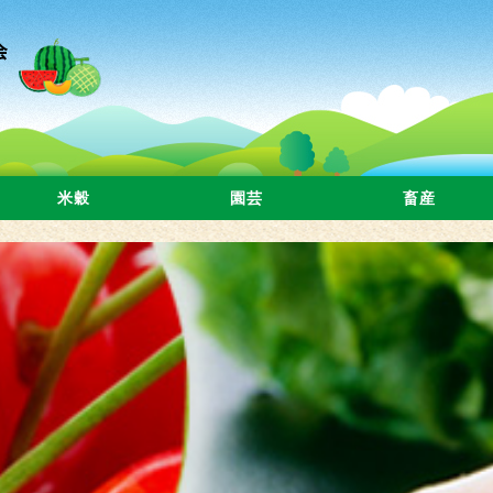
米穀
園芸
畜産