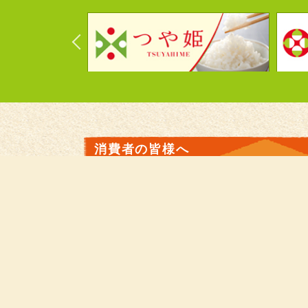
消費者の皆様へ
米
園芸
畜産
レシピ
Apron
JAタウン
ファミマもとさわ店
全農東北