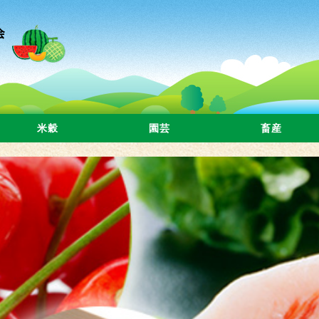
米穀
園芸
畜産