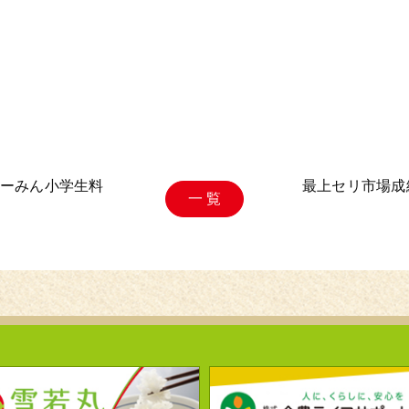
ーみん小学生料
最上セリ市場成
一 覧