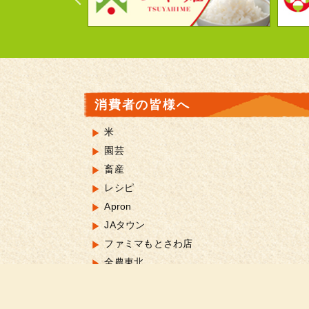
消費者の皆様へ
米
園芸
畜産
レシピ
Apron
JAタウン
ファミマもとさわ店
全農東北