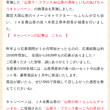
実施した
「山形ラ・フランスde山形の美味しいものあげちゃ
うキャンペーン」
の抽選会を実施しました。
園芸大国山形のイメージキャラクター・らふらんが立ち会
い、ＪＡ全農山形の佐々木英之県本部長が抽選を行いまし
た。
【 キャンペーンの記事は こちら 】
昨年より応募期間が１か月間短かったものの、応募総数は約
1500件増加し、全国から5639件もの応募がありました！
ご応募くださった皆様、誠にありがとうございました。
当選者の300名様には、山形県産米の食べ比べセットや山菜セ
ット等、豪華賞品を１月中に発送いたします。
賞品が届いたら、ぜひSNSで投稿して召し上がった感想を教
えてくださいね♪
キャンペーンは、ＪＡ全農山形の
「山形の旬！らふらんチャ
ンネル」
に投稿された
「山形ラ・フランス食べごろの見分け