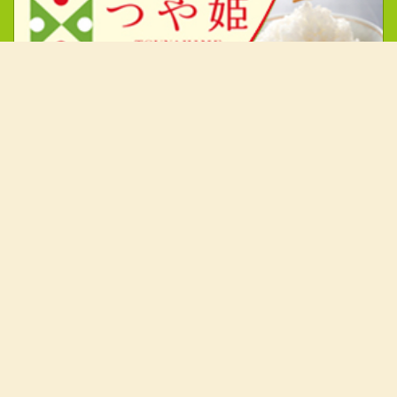
消費者の皆様へ
米
園芸
畜産
レシピ
Apron
JAタウン
ファミマもとさわ店
全農東北
生産者の皆様へ
肥料・農薬情報
農林水産省市場情報
JASS情報
全農ウィークリー