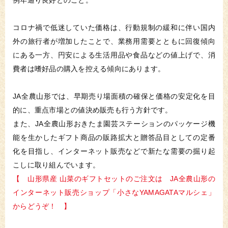
例年通り良好とのこと。
コロナ禍で低迷していた価格は、行動規制の緩和に伴い国内
外の旅行者が増加したことで、業務用需要とともに回復傾向
にある一方、円安による生活用品や食品などの値上げで、消
費者は嗜好品の購入を控える傾向にあります。
JA全農山形では、早期売り場面積の確保と価格の安定化を目
的に、重点市場との値決め販売も行う方針です。
また、JA全農山形おきたま園芸ステーションのパッケージ機
能を生かしたギフト商品の販路拡大と贈答品目としての定番
化を目指し、インターネット販売などで新たな需要の掘り起
こしに取り組んでいます。
【 山形県産 山菜のギフトセットのご注文は JA全農山形の
インターネット販売ショップ「小さなYAMAGATAマルシェ」
からどうぞ！ 】