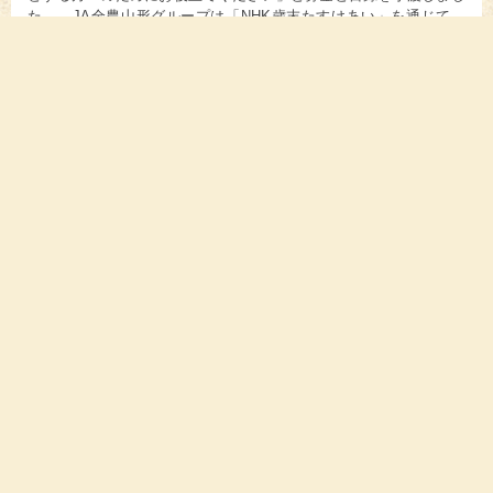
た。 JA全農山形グループは「NHK歳末たすけあい」を通じて、
…
2021.12.15
お知らせ
「受験合格米 つや姫」JAタウン「小さなYAMAGATA
マルシェ」で販売中！合格への願いをコメて…
11月20日、日本三文殊の一つである山形県高畠町の亀岡文殊大聖