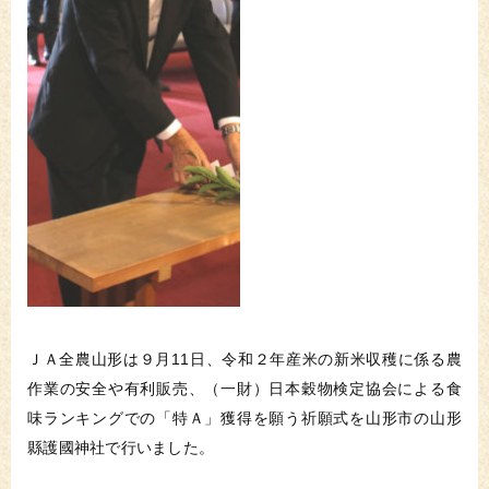
ＪＡ全農山形は９月11日、令和２年産米の新米収穫に係る農
作業の安全や有利販売、（一財）日本穀物検定協会による食
味ランキングでの「特Ａ」獲得を願う祈願式を山形市の山形
縣護國神社で行いました。