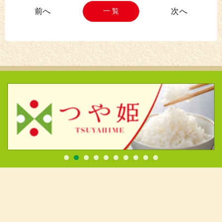
一 覧
消費者の皆様へ
米
園芸