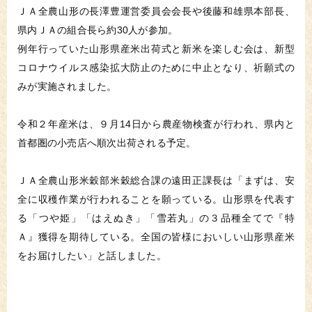
ＪＡ全農山形の長澤豊運営委員会会長や後藤和雄県本部長、
県内ＪＡの組合長ら約30人が参加。
例年行っていた山形県産米出荷式と新米を楽しむ会は、新型
コロナウイルス感染拡大防止のために中止となり、祈願式の
みが実施されました。
令和２年産米は、９月14日から農産物検査が行われ、県内と
首都圏の小売店へ順次出荷される予定。
ＪＡ全農山形米穀部米穀総合課の遠田正課長は「まずは、安
全に収穫作業が行われることを願っている。山形県を代表す
る「つや姫」「はえぬき」「雪若丸」の３品種全てで『特
Ａ』獲得を期待している。全国の皆様においしい山形県産米
をお届けしたい」と話しました。