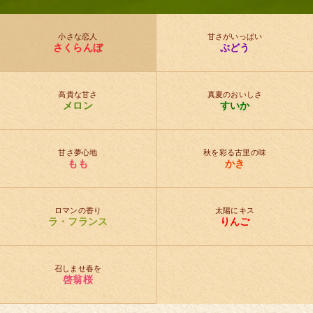
小さな恋人
甘さがいっぱい
さくらんぼ
ぶどう
高貴な甘さ
真夏のおいしさ
メロン
すいか
甘さ夢心地
秋を彩る古里の味
もも
かき
ロマンの香り
太陽にキス
ラ・フランス
りんご
召しませ春を
啓翁桜