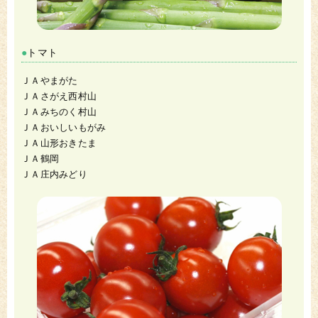
トマト
ＪＡやまがた
ＪＡさがえ西村山
ＪＡみちのく村山
ＪＡおいしいもがみ
ＪＡ山形おきたま
ＪＡ鶴岡
ＪＡ庄内みどり