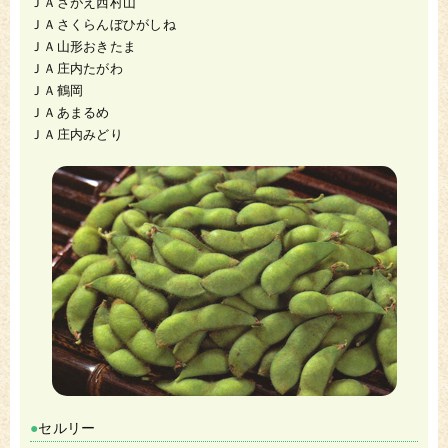
ＪＡさがえ西村山
ＪＡさくらんぼひがしね
ＪＡ山形おきたま
ＪＡ庄内たがわ
ＪＡ鶴岡
ＪＡあまるめ
ＪＡ庄内みどり
セルリー