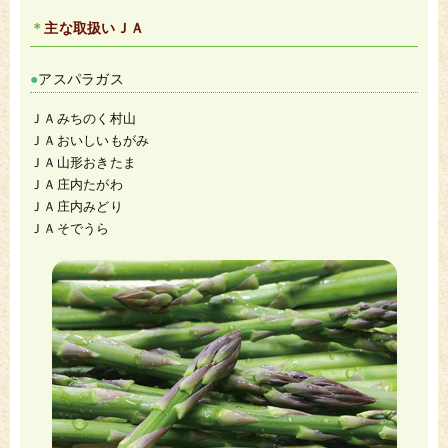
主な取扱いＪＡ
アスパラガス
ＪＡみちのく村山
ＪＡおいしいもがみ
ＪＡ山形おきたま
ＪＡ庄内たがわ
ＪＡ庄内みどり
ＪＡそでうら