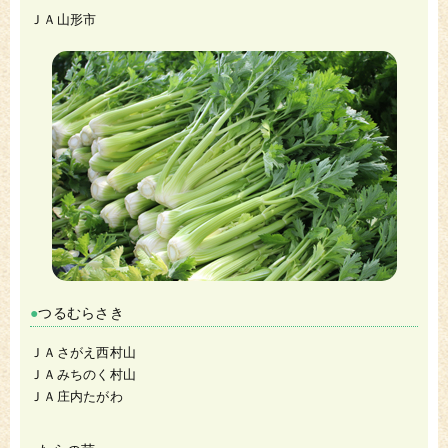
ＪＡ山形市
つるむらさき
ＪＡさがえ西村山
ＪＡみちのく村山
ＪＡ庄内たがわ