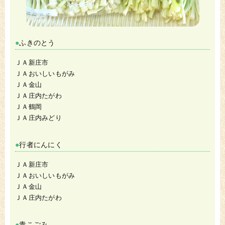
ふきのとう
ＪＡ新庄市
ＪＡおいしいもがみ
ＪＡ金山
ＪＡ庄内たがわ
ＪＡ鶴岡
ＪＡ庄内みどり
行者にんにく
ＪＡ新庄市
ＪＡおいしいもがみ
ＪＡ金山
ＪＡ庄内たがわ
青こごみ